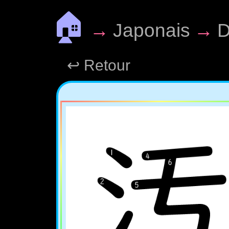
🏠
→
Japonais
→
D
↩ Retour