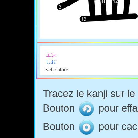
エン
しお
sel; chlore
Tracez le kanji sur l
Bouton
pour effa
Bouton
pour cach