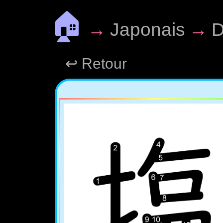
🏠
→
Japonais
→
D
↩ Retour