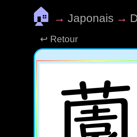
🏠
→
Japonais
→
D
↩ Retour