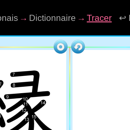
onais
→
Dictionnaire
→
Tracer
↩ 