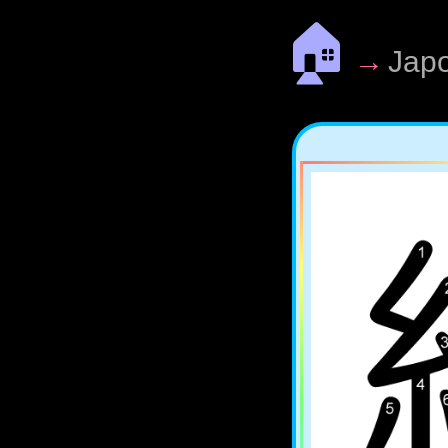
🏠
→
Jap