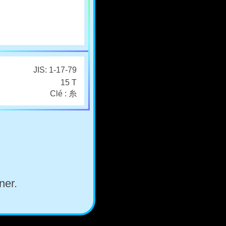
JIS: 1-17-79
15 T
Clé : 糸
ner.