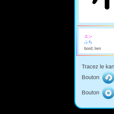
エン
ふち
bord; lien
Tracez le kan
Bouton
Bouton