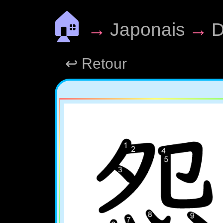
🏠
→
Japonais
→
D
↩ Retour