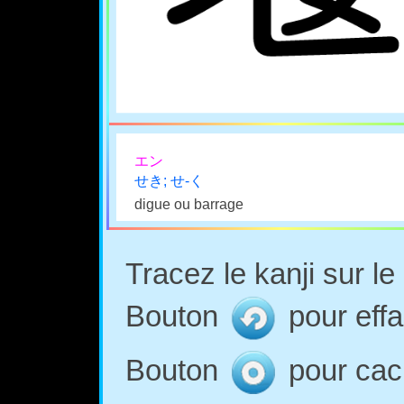
エン
せき; せ-く
digue ou barrage
Tracez le kanji sur l
Bouton
pour effa
Bouton
pour cach