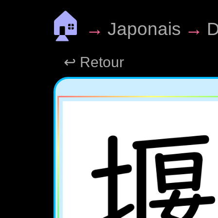
🏠
→
Japonais
→
D
↩ Retour