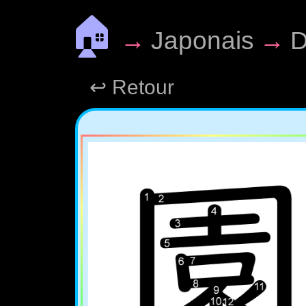
🏠
→
Japonais
→
D
↩ Retour