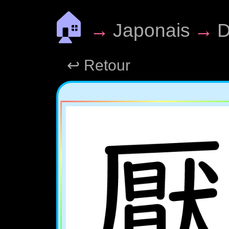
🏠
→
Japonais
→
D
↩ Retour