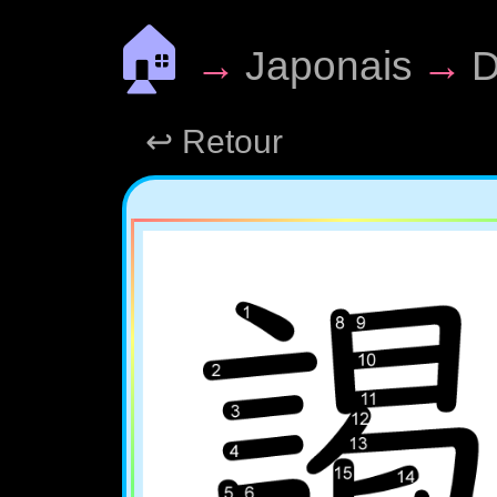
🏠
→
Japonais
→
D
↩ Retour