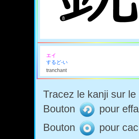
エイ
するど-い
tranchant
Tracez le kanji sur l
Bouton
pour effa
Bouton
pour cach