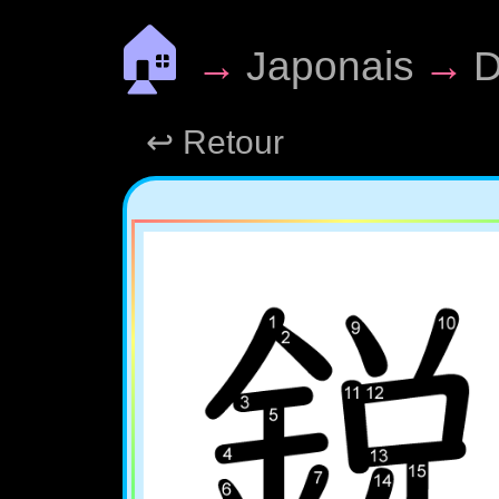
🏠
→
Japonais
→
D
↩ Retour