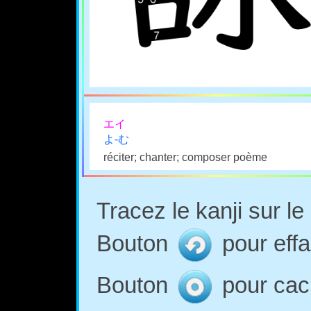
エイ
よ-む
réciter; chanter; composer poème
Tracez le kanji sur l
Bouton
pour effa
Bouton
pour cach