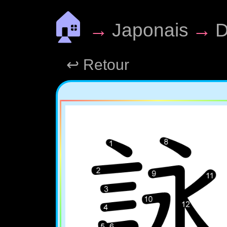
🏠
→
Japonais
→
D
↩ Retour