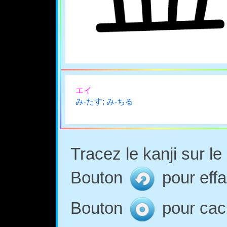
エイ
み-たす; み-ちる
Tracez le kanji sur l
Bouton
pour effa
Bouton
pour cach