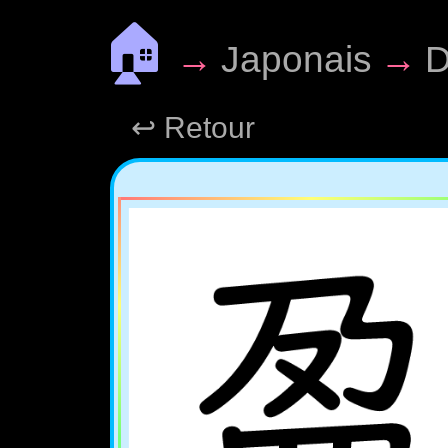
🏠
→
Japonais
→
D
↩ Retour