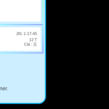
JIS: 1-17-45
12 T
Clé : 王
ner.