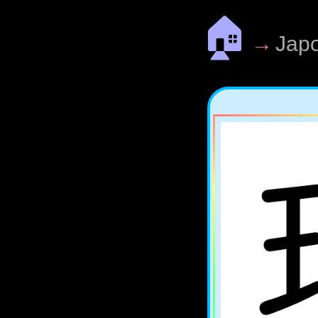
🏠
→
Jap