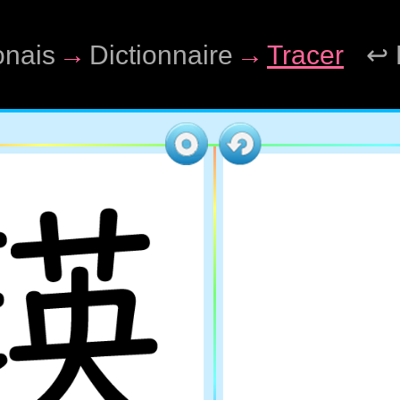
onais
→
Dictionnaire
→
Tracer
↩ 