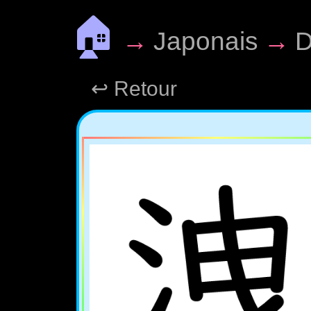
🏠
→
Japonais
→
D
↩ Retour