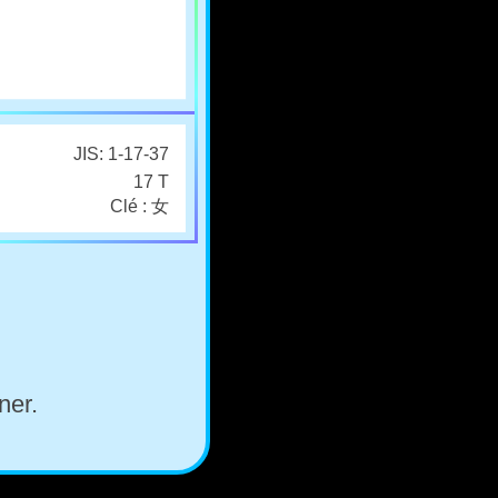
JIS: 1-17-37
17 T
Clé : 女
ner.