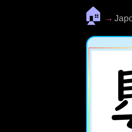
🏠
→
Jap