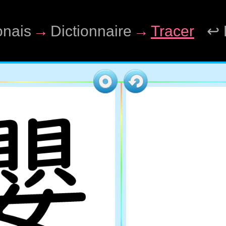
onais
→
Dictionnaire
→
Tracer
↩ 