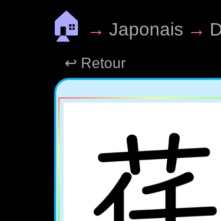
🏠
→
Japonais
→
D
↩ Retour