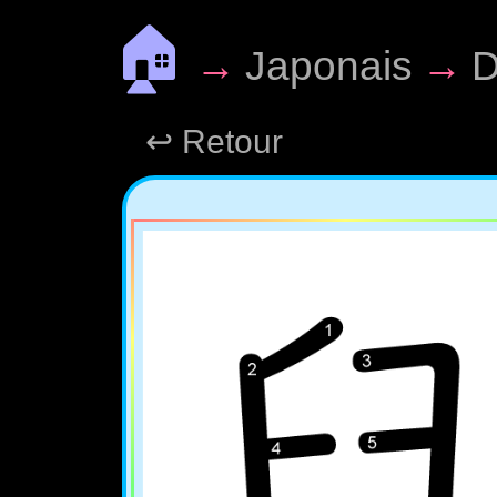
🏠
→
Japonais
→
D
↩ Retour