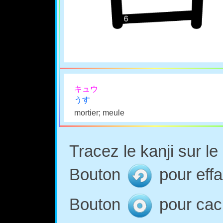
キュウ
うす
mortier; meule
Tracez le kanji sur l
Bouton
pour effa
Bouton
pour cach