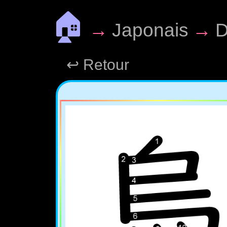
🏠
→
Japonais
→
D
↩ Retour