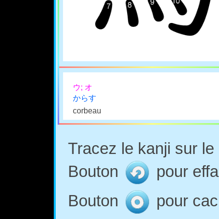
ウ; オ
からす
corbeau
Tracez le kanji sur l
Bouton
pour effa
Bouton
pour cach