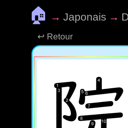
🏠
→
Japonais
→
D
↩ Retour