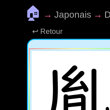
🏠
→
Japonais
→
D
↩ Retour