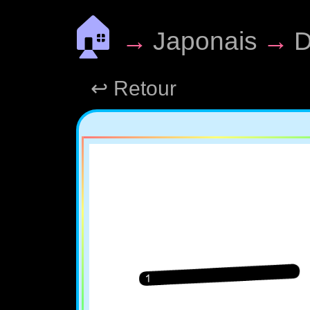
🏠
→
Japonais
→
D
↩ Retour