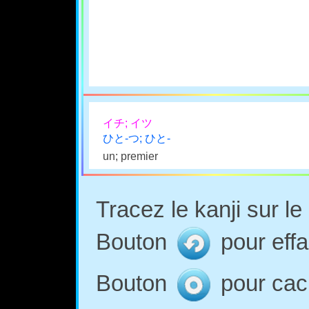
イチ; イツ
ひと-つ; ひと-
un; premier
Tracez le kanji sur l
Bouton
pour effa
Bouton
pour cach