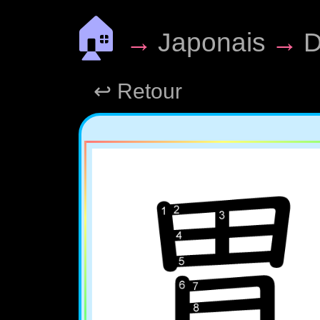
🏠
→
Japonais
→
D
↩ Retour