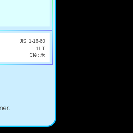
JIS: 1-16-60
11 T
Clé : 禾
ner.