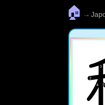
🏠
→
Jap