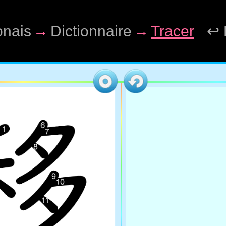
onais
→
Dictionnaire
→
Tracer
↩ 