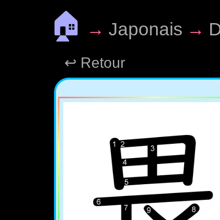
🏠
→
Japonais
→
D
↩ Retour