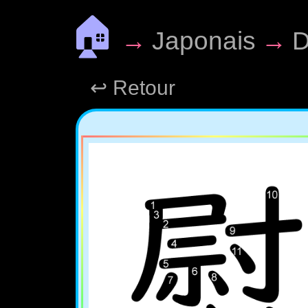
🏠
→
Japonais
→
D
↩ Retour