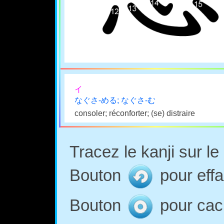
イ
なぐさ-める; なぐさ-む
consoler; réconforter; (se) distraire
Tracez le kanji sur l
Bouton
pour effa
Bouton
pour cach