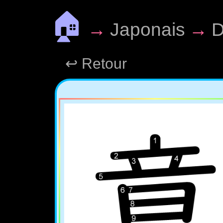
🏠
→
Japonais
→
D
↩ Retour