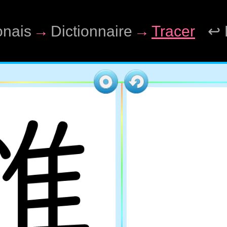
onais
→
Dictionnaire
→
Tracer
↩ 