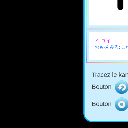
イ; ユイ
おも-んみる; こ
Tracez le kan
Bouton
Bouton