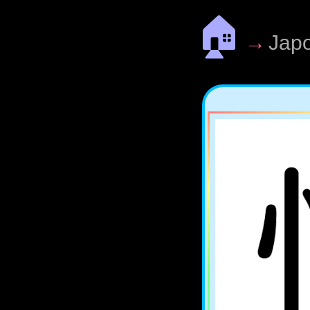
🏠
→
Jap