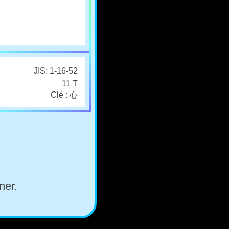
JIS: 1-16-52
11 T
Clé : 心
ner.