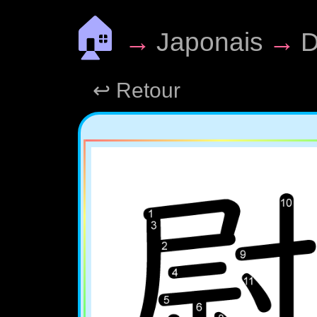
🏠
→
Japonais
→
D
↩ Retour