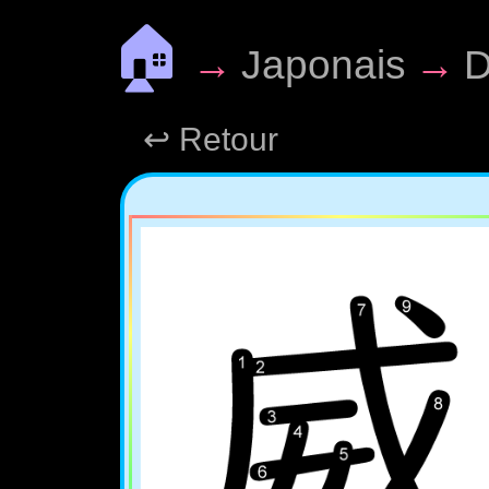
🏠
→
Japonais
→
D
↩ Retour