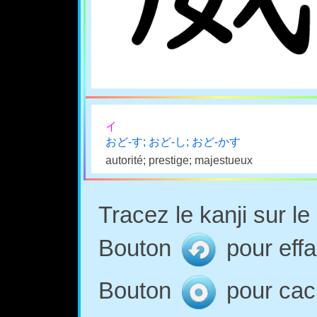
イ
おど-す; おど-し; おど-かす
autorité; prestige; majestueux
Tracez le kanji sur l
Bouton
pour effa
Bouton
pour cach