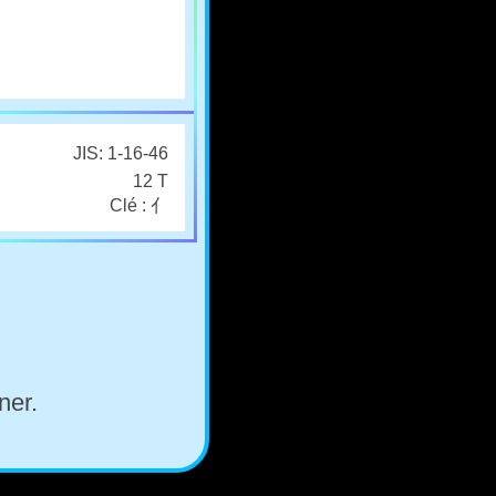
JIS: 1-16-46
12 T
Clé : 亻
ner.