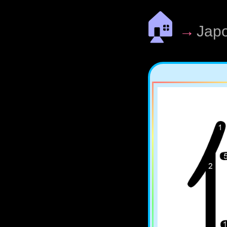
🏠
→
Jap