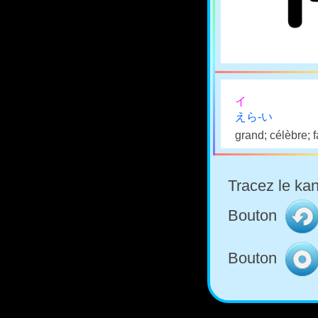
イ
えら-い
grand; célèbre; f
Tracez le kan
Bouton
Bouton