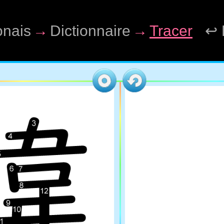
onais
→
Dictionnaire
→
Tracer
↩ 