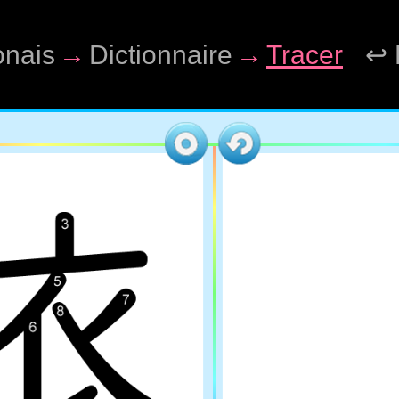
onais
→
Dictionnaire
→
Tracer
↩ 