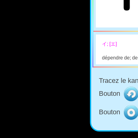
イ; [エ]
dépendre de; d
Tracez le kan
Bouton
Bouton