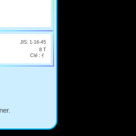
JIS: 1-16-45
8 T
Clé : 亻
ner.