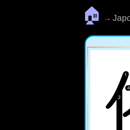
🏠
→
Jap