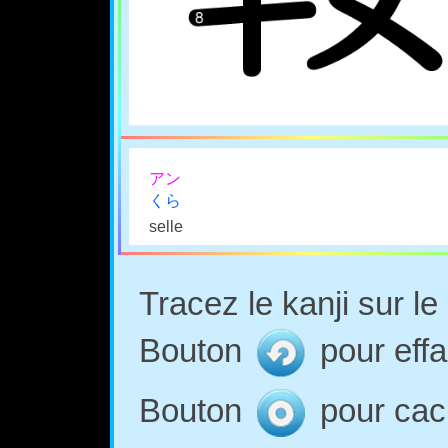
アン
くら
selle
Tracez le kanji sur l
Bouton
pour effa
Bouton
pour cach