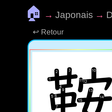
🏠
→
Japonais
→
D
↩ Retour