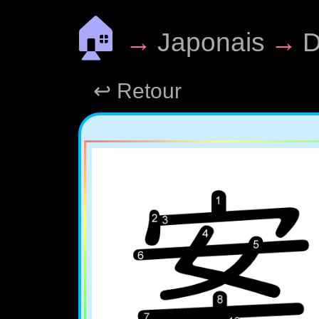
🏠
→
Japonais
→
D
↩ Retour