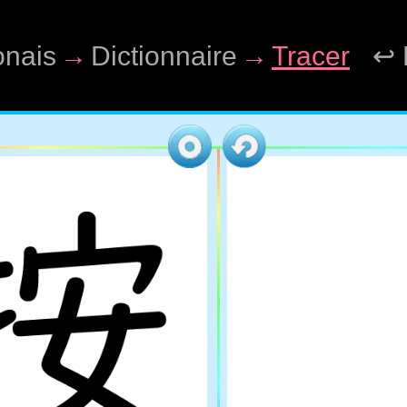
onais
→
Dictionnaire
→
Tracer
↩ 