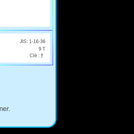
JIS: 1-16-36
9 T
Clé : 扌
ner.