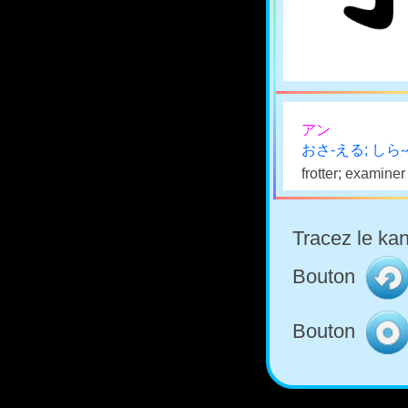
アン
おさ-える; しら
frotter; examiner
Tracez le kan
Bouton
Bouton