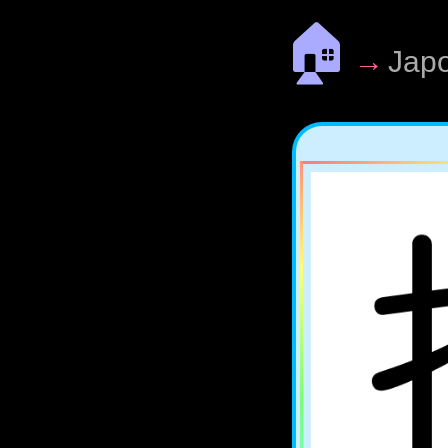
🏠
→
Jap