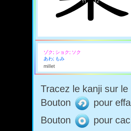
ゾク; ショク; ソク
あわ; もみ
millet
Tracez le kanji sur l
Bouton
pour effa
Bouton
pour cach