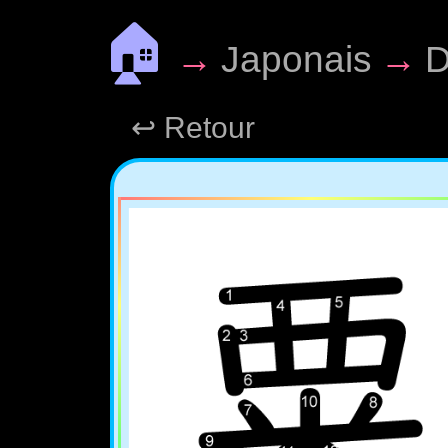
🏠
→
Japonais
→
D
↩ Retour