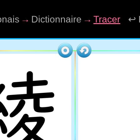
onais
→
Dictionnaire
→
Tracer
↩ 