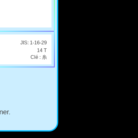
JIS: 1-16-29
14 T
Clé : 糸
ner.