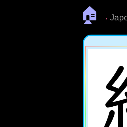
🏠
→
Jap