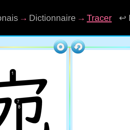
onais
→
Dictionnaire
→
Tracer
↩ 