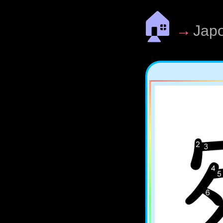
🏠
→
Jap