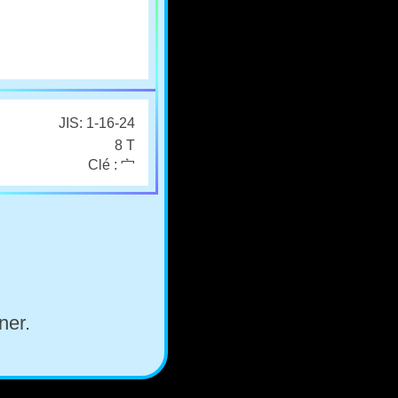
JIS: 1-16-24
8 T
Clé : 宀
ner.