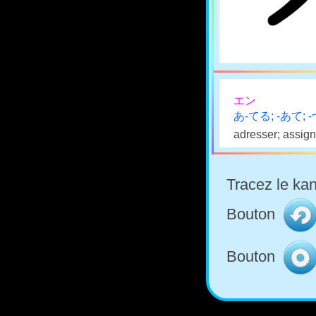
エン
あ-てる; -あて; 
adresser; assign
Tracez le kan
Bouton
Bouton