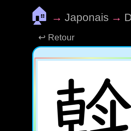
🏠
→
Japonais
→
D
↩ Retour