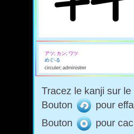
アツ; カン; ワツ
めぐ-る
circuler; administrer
Tracez le kanji sur l
Bouton
pour effa
Bouton
pour cach