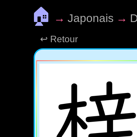
🏠
→
Japonais
→
D
↩ Retour