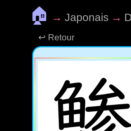
🏠
→
Japonais
→
D
↩ Retour