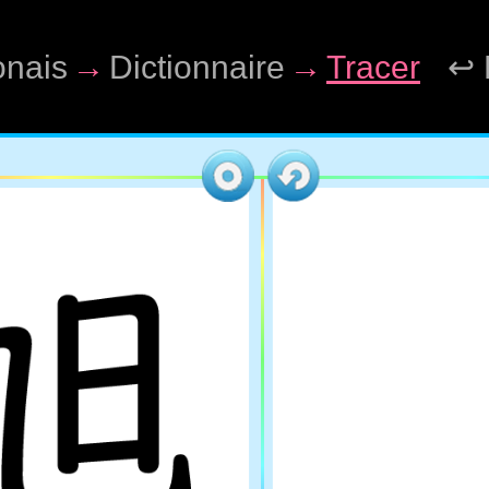
onais
→
Dictionnaire
→
Tracer
↩ 