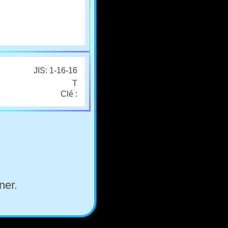
JIS: 1-16-16
T
Clé :
ner.