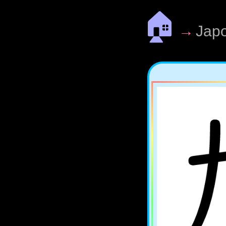
🏠
→
Jap