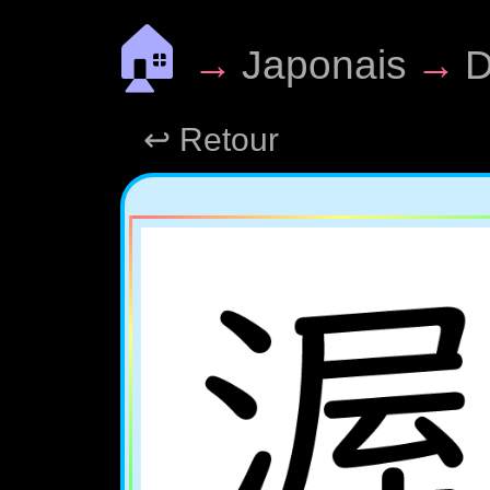
🏠
→
Japonais
→
D
↩ Retour