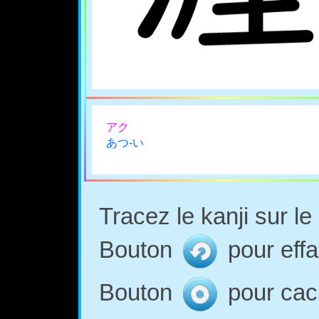
アク
あつ-い
Tracez le kanji sur l
Bouton
pour effa
Bouton
pour cach