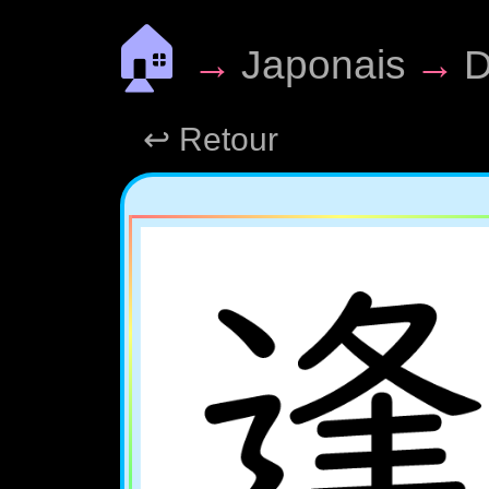
🏠
→
Japonais
→
D
↩ Retour