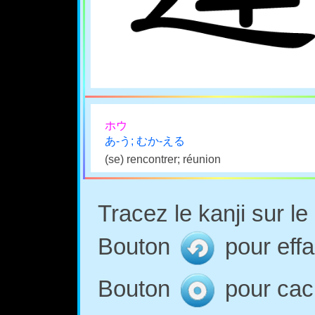
ホウ
あ-う; むか-える
(se) rencontrer; réunion
Tracez le kanji sur l
Bouton
pour effa
Bouton
pour cach