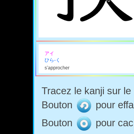
アイ
ひら-く
s'approcher
Tracez le kanji sur l
Bouton
pour effa
Bouton
pour cach