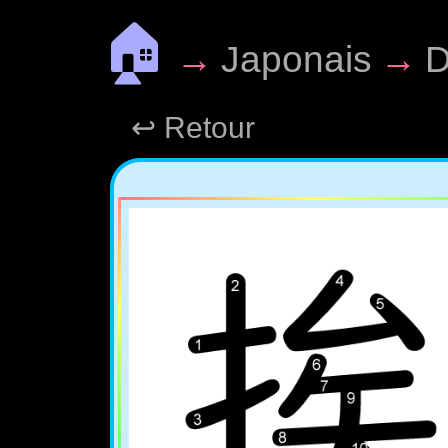
🏠
→
Japonais
→
D
↩ Retour