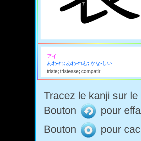
アイ
あわ-れ; あわ-れむ; かな-しい
triste; tristesse; compatir
Tracez le kanji sur l
Bouton
pour effa
Bouton
pour cach