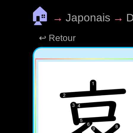
🏠
→
Japonais
→
D
↩ Retour