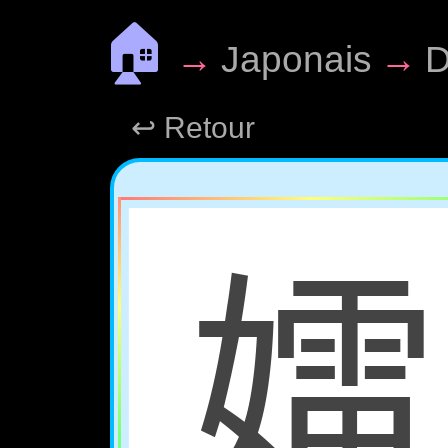
🏠
→
Japonais
→
D
↩ Retour