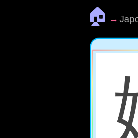
🏠
→
Jap