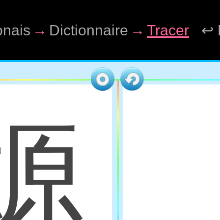
onais
→
Dictionnaire
→
Tracer
↩ 