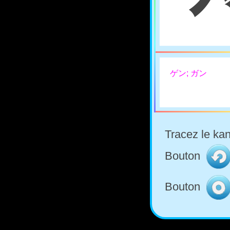
ゲン; ガン
Tracez le kan
Bouton
Bouton