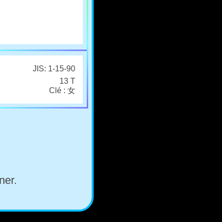
JIS: 1-15-90
13 T
Clé : 女
ner.