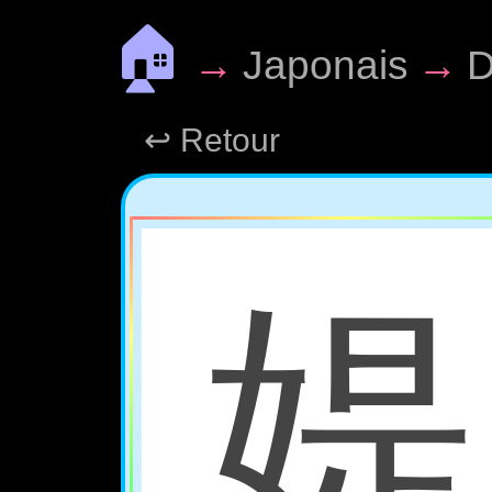
🏠
→
Japonais
→
D
↩ Retour