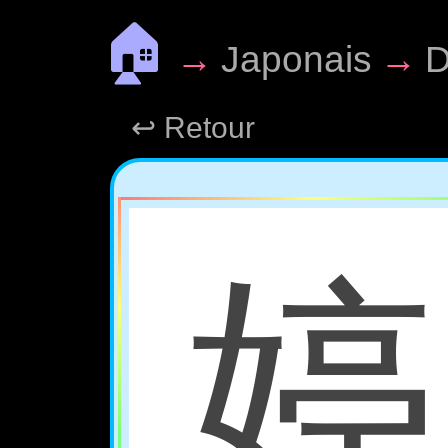
🏠
→
Japonais
→
D
↩ Retour