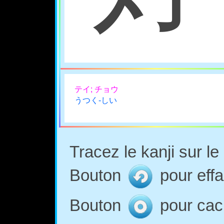
テイ; チョウ
うつく-しい
Tracez le kanji sur l
Bouton
pour effa
Bouton
pour cach