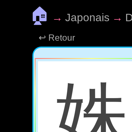
🏠
→
Japonais
→
D
↩ Retour