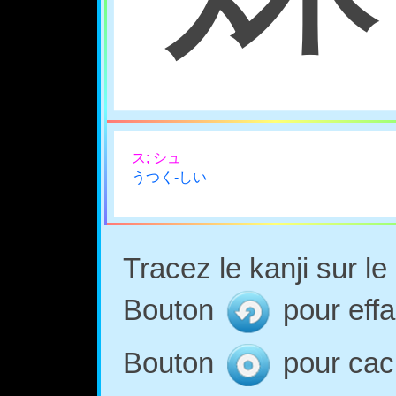
ス; シュ
うつく-しい
Tracez le kanji sur l
Bouton
pour effa
Bouton
pour cach